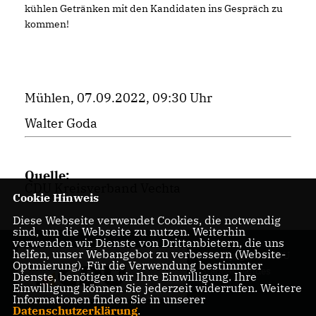
kühlen Getränken mit den Kandidaten ins Gespräch zu
kommen!
Mühlen, 07.09.2022, 09:30 Uhr
Walter Goda
Quelle:
CDU Kreisverband Vechta
Cookie Hinweis
Diese Webseite verwendet Cookies, die notwendig
sind, um die Webseite zu nutzen. Weiterhin
verwenden wir Dienste von Drittanbietern, die uns
helfen, unser Webangebot zu verbessern (Website-
Homepage des CDU
Optmierung). Für die Verwendung bestimmter
Stadtverbandes
Dienste, benötigen wir Ihre Einwilligung. Ihre
Damme
Einwilligung können Sie jederzeit widerrufen. Weitere
Informationen finden Sie in unserer
Datenschutzerklärung
.