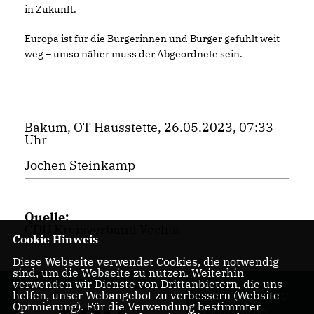
in Zukunft.
Europa ist für die Bürgerinnen und Bürger gefühlt weit
weg – umso näher muss der Abgeordnete sein.
Bakum, OT Hausstette, 26.05.2023, 07:33
Uhr
Jochen Steinkamp
Quelle:
CDU Kreisverband Vechta
Cookie Hinweis
Diese Webseite verwendet Cookies, die notwendig
sind, um die Webseite zu nutzen. Weiterhin
verwenden wir Dienste von Drittanbietern, die uns
helfen, unser Webangebot zu verbessern (Website-
Homepage des CDU
Optmierung). Für die Verwendung bestimmter
Stadtverbandes